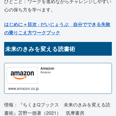
ひとこと：ワークを進めながらチャレンジしやすい
心の保ち方を学べます。
はじめに＋目次
だいじょうぶ 自分でできる失敗
：
の乗りこえ方ワークブック
未来のきみを変える読書術
Amazon
Amazon
www.amazon.co.jp
情報：『ちくまQブックス
未来のきみを変える読
書術
』苫野一徳著（2021） 筑摩書房