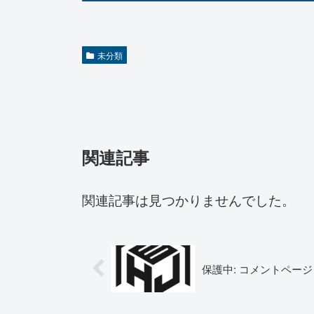
未分類
関連記事
関連記事は見つかりませんでした。
保護中: コメントページ