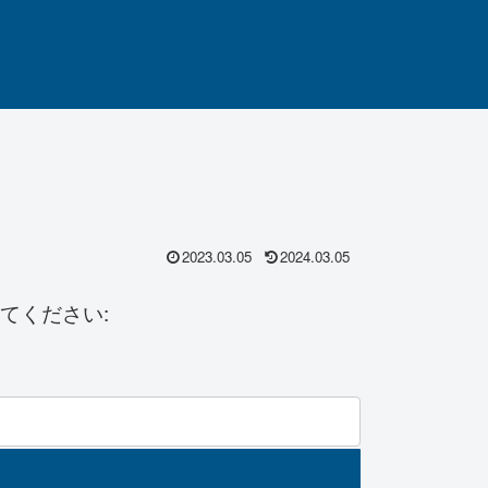
2023.03.05
2024.03.05
てください: