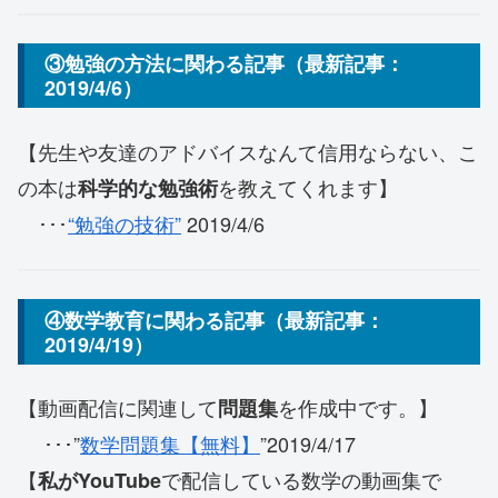
③勉強の方法に関わる記事（最新記事：
2019/4/6）
【先生や友達のアドバイスなんて信用ならない、こ
の本は
を教えてくれます】
科学的な勉強術
･･･
“勉強の技術”
2019/4/6
④数学教育に関わる記事（最新記事：
2019/4/19）
【動画配信に関連して
を作成中です。】
問題集
･･･”
数学問題集【無料】
”2019/4/17
【
で配信している数学の動画集で
私がYouTube