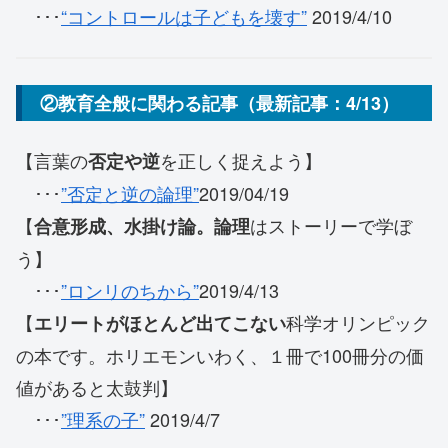
･･･
“コントロールは子どもを壊す”
2019/4/10
②教育全般に関わる記事（最新記事：4/13）
【言葉の
を正しく捉えよう】
否定や逆
･･･
”否定と逆の論理”
2019/04/19
【
はストーリーで学ぼ
合意形成、水掛け論。論理
う】
･･･
”ロンリのちから”
2019/4/13
【
科学オリンピック
エリートがほとんど出てこない
の本です。ホリエモンいわく、１冊で100冊分の価
値があると太鼓判】
･･･
”理系の子”
2019/4/7